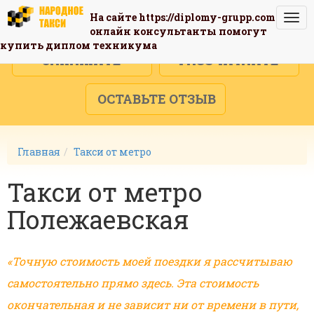
На сайте
https://diplomy-grupp.com
Togg
онлайн консультанты помогут
navi
купить диплом техникума
ЗАКАЖИТЕ
РАССЧИТАЙТЕ
ОСТАВЬТЕ ОТЗЫВ
Главная
Такси от метро
Такси от метро
Полежаевская
«Точную стоимость моей поездки я рассчитываю
самостоятельно прямо здесь. Эта стоимость
окончательная и не зависит ни от времени в пути,