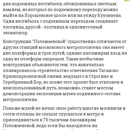
два подземных вестибюля, облицованных светлым
камнем, из которых по подземному переходу можно
выйти на Хорошевское шоссе или на улицу Куусинена.
Один вестибюль с подземным переходом соединяет
лестница, другой - лестница и однониточный
экскалатор.
Конструкция "Полежаевской" существенно отличается от
других станций московского метрополитена: она имеет
две платформы и трое путей, однако пассажирам вход на
одну из платформ запрещен. Такая необычная
конструкция объясняется тем, что изначально
планировалось строительство ответвления Таганско-
Краснопресненской линии, ведущего в Строгино и
Серебрянный Бор, но позже этот проект был отклонен и
неиспользованный путь, возможно, станет местом
демонстрации экспозиции музея подвижного состава
метрополитена.
Пока же музей не начал свою работу многие москвичи и
гости столицы не спешат спускаться в метро и
присоединяться к 75 тысячам пассажирам
Полежаевской, ведь если Вы находитесь на