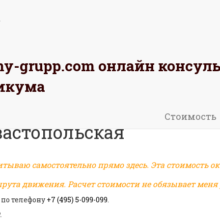
omy-grupp.com
онлайн консул
АЖИТЕ
РАССЧИТАЙТЕ
ОСТАВЬТЕ
икума
Стоимость
вастопольская
итываю самостоятельно прямо здесь. Эта стоимость ок
рута движения. Расчет стоимости не обязывает меня р
 по телефону
+7 (495) 5-099-099
.
.