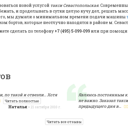
оваться новой услугой
такси Севастопольская
. Современн
ежать, и проделывать в сутки целую кучу дел, решать масс
всего, мы думали о минимальном времени подачи машины
 бортов, которые неотлучно находятся в районе м. Севасто
ете сделать по телефону
+7 (495) 5-099-099
или при помощи ф
тов
, по такой и отвезли... Хотя
Являюсь постоянным к
не важно. Заказал такси
Читать полностью
предыдущего дня в…
Наталья
-
21 октября 2010 г.
Читать все отзывы