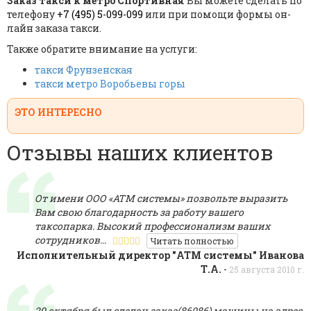
Заказ такси к метро Спортивная
Вы можете сделать по
телефону
+7 (495) 5-099-099
или при помощи формы он-
лайн заказа такси.
Также обратите внимание на услуги:
такси Фрунзенская
такси метро Воробьевы горы
ЭТО ИНТЕРЕСНО
Отзывы наших клиентов
От имени ООО «АТМ системы» позвольте выразить
Вам свою благодарность за работу вашего
таксопарка. Высокий профессионализм ваших
сотрудников…
Читать полностью
Исполнительный директор "АТМ системы" Иванова
Т.А.
-
25 августа 2010 г.
29 октября был сделан заказ(86086) машины на адрес