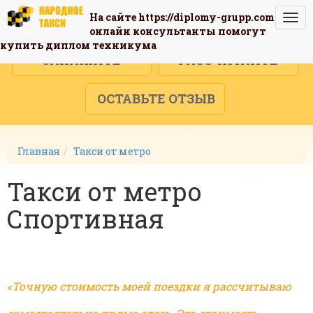
На сайте
https://diplomy-grupp.com
Togg
онлайн консультанты помогут
navi
купить диплом техникума
ЗАКАЖИТЕ
РАССЧИТАЙТЕ
ОСТАВЬТЕ ОТЗЫВ
Главная
Такси от метро
Такси от метро
Спортивная
«Точную стоимость моей поездки я рассчитываю