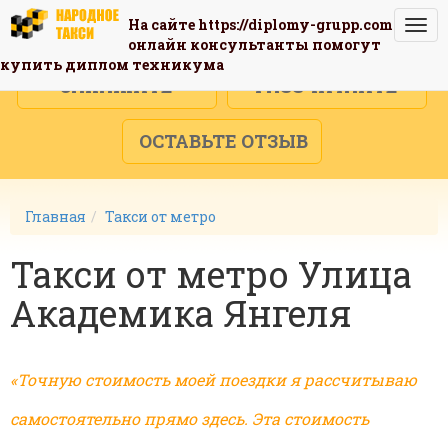
На сайте
https://diplomy-grupp.com
Togg
онлайн консультанты помогут
navi
купить диплом техникума
ЗАКАЖИТЕ
РАССЧИТАЙТЕ
ОСТАВЬТЕ ОТЗЫВ
Главная
Такси от метро
Такси от метро Улица
Академика Янгеля
«Точную стоимость моей поездки я рассчитываю
самостоятельно прямо здесь. Эта стоимость