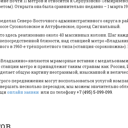
ине почти 11 метров и относится к Серпуховско-Темирязевс
етом). Открыта она была сравнительно недавно – 1 марта 19
еделах Северо-Восточного административного округа в ра
ссе Сусоколовское и Алтуфьевское, проезд Сигнальный.
то здесь реализовано около 40 массивных колонн. Шаг каждой
непосредственной близости, над станцией метро «Владыки
ого в 1960-е трёхпролетного типа («станция-сороконожка»)
Владыкино» являются мраморные вставки с медальонами
станции метро и принадлежат таким странам как: Россия, И
 делает общую картину неотразимой, изысканной и величе
трого передвижения могут воспользоваться услугой компан
вершать несколько пересадок, мы можем значительно облегч
ощи
онлайн заявки
или по телефону
+7 (495) 5-099-099
.
тов