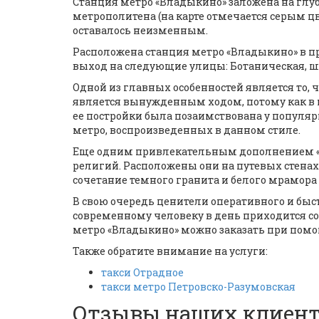
Станция метро «Владыкино» заложена на глуб
метрополитена (на карте отмечается серым цв
оставалось неизменным.
Расположена станция метро «Владыкино» в пр
выход на следующие улицы: Ботаническая, шо
Одной из главных особенностей является то, ч
является вынужденным ходом, потому как в 
ее постройки была позаимствована у популярн
метро, воспроизведенных в данном стиле.
Еще одним привлекательным дополнением «
религий. Расположены они на путевых стенах 
сочетание темного гранита и белого мрамора
В свою очередь ценители оперативного и быс
современному человеку в день приходится со
метро «Владыкино» можно заказать при пом
Также обратите внимание на услуги:
такси Отрадное
такси метро Петровско-Разумовская
Отзывы наших клиен