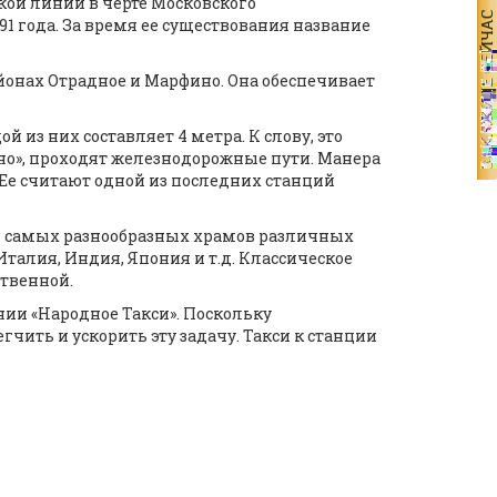
кой линии в черте Московского
91 года. За время ее существования название
йонах Отрадное и Марфино. Она обеспечивает
 из них составляет 4 метра. К слову, это
но», проходят железнодорожные пути. Манера
. Ее считают одной из последних станций
 самых разнообразных храмов различных
талия, Индия, Япония и т.д. Классическое
ственной.
ии «Народное Такси». Поскольку
ить и ускорить эту задачу. Такси к станции