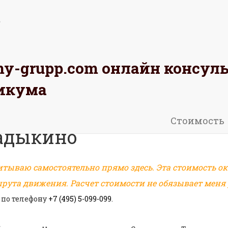
omy-grupp.com
онлайн консул
АЖИТЕ
РАССЧИТАЙТЕ
ОСТАВЬТЕ
икума
Стоимость
ладыкино
итываю самостоятельно прямо здесь. Эта стоимость ок
рута движения. Расчет стоимости не обязывает меня р
 по телефону
+7 (495) 5-099-099
.