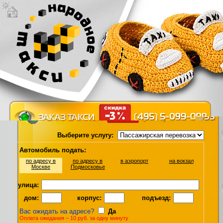
Выберите услугу:
Автомобиль подать:
по адресу в
по адресу в
в аэропорт
на вокзал
Москве
Подмосковье
улица:
дом:
корпус:
подъезд:
Вас ожидать на адресе?
Да
Оплата ожидания – 10 руб. за одну минуту