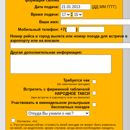
формации салона
Дата подачи:
(ДД.ММ.ГГГГ)
:
Время подачи:
Ваше имя:
+7(
)
Мобильный телефон:
Номер рейса и город вылета или номер поезда для встречи в
аэропорту или на вокзале
Другая дополнительная информация:
Требуется чек
(по окончании поездки)
Встретить с фирменной табличкой
НАРОДНОЕ ТАКСИ
(при встрече в аэропорту или на вокзале)
Участвовать в еженедельном розыгрыше
бесплатных поездок
Согласен, что:
1. Рассчитанная сейчас стоимость моей поездки не может быть изменена
ни мной, ни водителем, кроме случаев, когда меня необходимо ожидать,