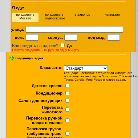
Я еду:
по адресу в
по адресу в
в аэропорт
на вокзал
Москве
Подмосковье
улица:
дом:
корпус:
подъезд:
Вас ожидать на адресе?
Да
Оплата ожидания – 10 руб. за одну минуту
Класс авто:
Стандарт - легковые автомобили импортного
производства не старше 5 лет типа Chevrolet Lace
Toyota Corolla, Ford Focus в кузове седан.
Детское кресло
Кондиционер
Салон для некурящих
Перевозка
животного
Перевозка ручной
клади в салоне
Перевозка грузов,
требующих транс-