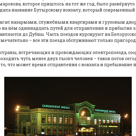
марокова, которое пришлось на тот же год, было развёрнуто
дала название Бутырскому вокзалу, который современный ж
полагал казармами, служебными квартирами и грузовым д
ато на нём одиннадцать путей для отправления и прибытия
равляются до Дубны. Часть поездов курсируют на Белорусск
мечательно – все эти поезда обслуживают только пригоро
 страны, встречающих и провождающих электропоезда, соо
роходить чуть менее двух тысяч человек – таков поток сег
сё то, что может время отправления с вокзала и пребывани