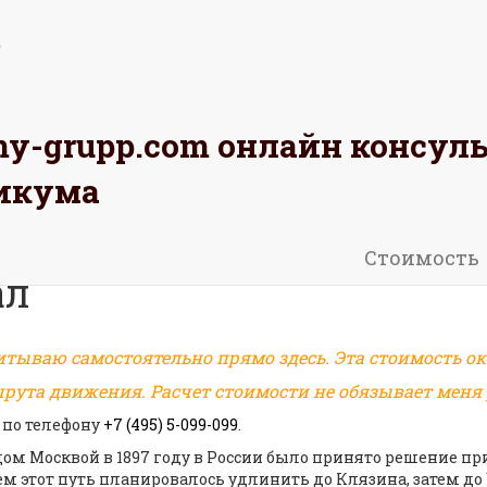
omy-grupp.com
онлайн консул
АЖИТЕ
РАССЧИТАЙТЕ
ОСТАВЬТЕ
икума
Стоимость
ал
итываю самостоятельно прямо здесь. Эта стоимость ок
рута движения. Расчет стоимости не обязывает меня р
 по телефону
+7 (495) 5-099-099
.
дом Москвой в 1897 году в России было принято решение п
 этот путь планировалось удлинить до Клязина, затем до У