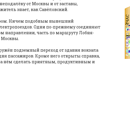
 неподалёку от Москвы и от заставы,
итель знает, как Савёловский.
вором. Ничем подобным нынешний
 электропоездов. Одни по-прежнему соединяют
ом направлении, часть по маршруту Лобня-
д Москвы.
ружён подземный переход от здания вокзала
одня пассажиров. Кроме него открыты справка,
е на нём сделать приятным, продуктивным и