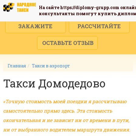
На сайте
https://diplomy-grupp.com
онлай
консультанты помогут купить дипло
ЗАКАЖИТЕ
РАССЧИТАЙТЕ
ОСТАВЬТЕ ОТЗЫВ
Главная
Такси в аэропорт
Такси Домодедово
«Точную стоимость моей поездки я рассчитываю
самостоятельно прямо здесь. Эта стоимость
окончательная и не зависит ни от времени в пути,
ни от выбранного водителем маршрута движения.