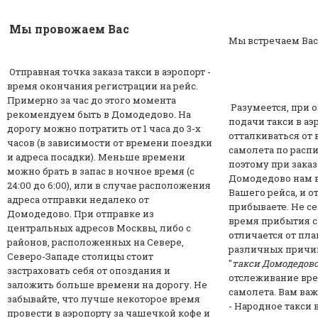
Мы провожаем Вас
Мы встречаем Вас
Отправная точка заказа такси в
аэропорт
-
время окончания регистрации на рейс.
Примерно за час до этого момента
Разумеется, при
рекомендуем быть в Домодедово. На
подачи такси в аэ
дорогу можно потратить от 1 часа до 3-х
отталкиваться от
часов (в зависимости от времени поездки
самолета по расп
и адреса посадки). Меньше времени
поэтому при заказ
можно брать в запас в ночное время (с
Домодедово нам в
24:00 до 6:00), или в случае расположения
Вашего рейса, и о
адреса отправки недалеко от
прибываете. Не се
Домодедово. При отправке из
время прибытия с
центральных адресов Москвы, либо с
отличается от пла
районов, расположенных на Севере,
различных причин
Северо-Западе столицы стоит
"
такси Домодедов
застраховать себя от опоздания и
отслеживание вр
заложить больше времени на дорогу. Не
самолета. Вам ва
забывайте, что лучше некоторое время
- Народное такси 
провести в аэропорту за чашечкой кофе и