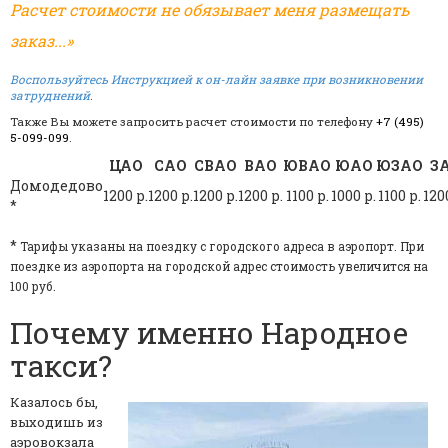
Расчет стоимости не обязывает меня размещать
заказ...»
Воспользуйтесь Инструкцией к он-лайн заявке при возникновении
затруднений
.
Также Вы можете запросить расчет стоимости по телефону
+7 (495)
5-099-099
.
ЦАО
САО
СВАО
ВАО
ЮВАО
ЮАО
ЮЗАО
З
Домодедово
1200 р.
1200 р.
1200 р.
1200 р.
1100 р.
1000 р.
1100 р.
120
*
*
Тарифы указаны на поездку с городского адреса в аэропорт. При
поездке из аэропорта на городской адрес стоимость увеличится на
100 руб.
Почему именно Народное
такси?
Казалось бы,
выходишь из
аэровокзала