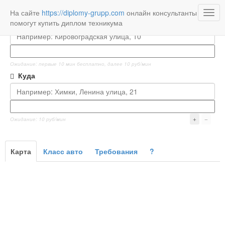
При заказе такси онлайн -
скидка 3%
(
подробнее о скидках
)
На сайте
https://diplomy-grupp.com
онлайн консультанты
Togg
Откуда
помогут купить диплом техникума
navig
Ожидание: первые 10 мин бесплатно, далее 10 руб/мин
Куда
Ожидание: 10 руб/мин
Карта
Класс авто
Требования
?