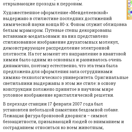
открывающие проходы к перронам.
Художественное оформление «Менделеевской»
выдержано в стилистике последних достижений
химической науки конца 80-х. Фоном служит облицовка
белым мрамором. Путевые стены декорированы
вставками-медальонами: на них представлено
стилизованное изображение двухатомных молекул,
демонстрирующее распределение электронной
плотности. На тот момент это направление в квантовой
химии было одним из основных и развивалось очень
динамично, поэтому естественно, что эта тема была
предложена для оформления зала сотрудниками
химико-технологического университета. Оригинальные
светильники выдержаны в этом же стиле: в основу
конструкции положено принятое в научном мире
условное изображение кристаллической решетки.
В переходе станции 17 февраля 2007 года был
установлен небольшой памятник бездомной собаке.
Лежащая фигура бронзовой дворняги – символ
беззащитности, призывающий людей со вниманием и
состраданием относиться ко всем животным,