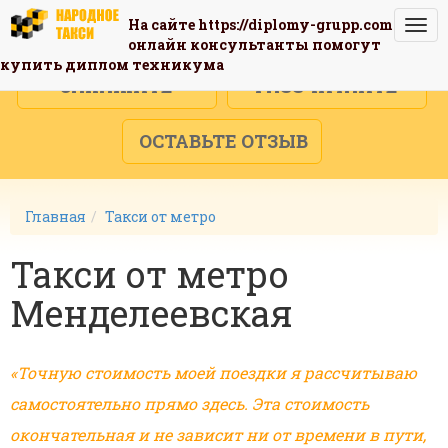
На сайте
https://diplomy-grupp.com
Togg
онлайн консультанты помогут
navi
купить диплом техникума
ЗАКАЖИТЕ
РАССЧИТАЙТЕ
ОСТАВЬТЕ ОТЗЫВ
Главная
Такси от метро
Такси от метро
Менделеевская
«Точную стоимость моей поездки я рассчитываю
самостоятельно прямо здесь. Эта стоимость
окончательная и не зависит ни от времени в пути,