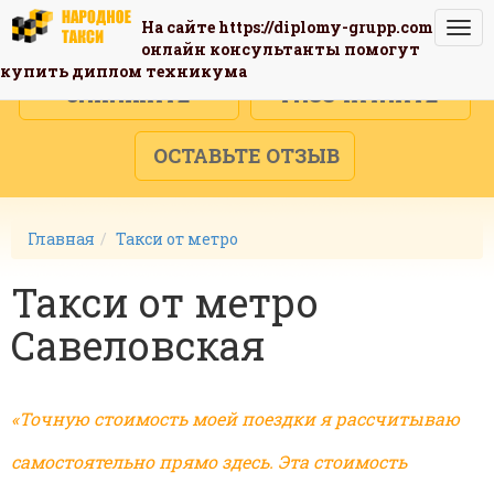
На сайте
https://diplomy-grupp.com
Togg
онлайн консультанты помогут
navi
купить диплом техникума
ЗАКАЖИТЕ
РАССЧИТАЙТЕ
ОСТАВЬТЕ ОТЗЫВ
Главная
Такси от метро
Такси от метро
Савеловская
«Точную стоимость моей поездки я рассчитываю
самостоятельно прямо здесь. Эта стоимость