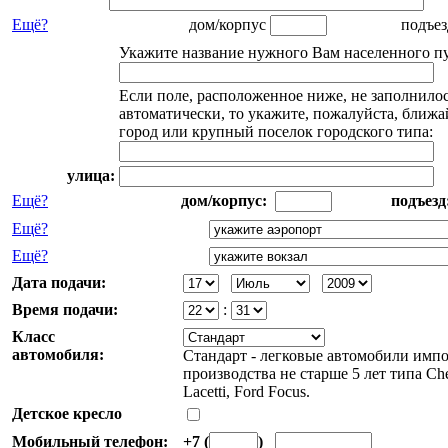
Ещё?
дом/корпус
подъе
Укажите название нужного Вам населенного пу
Если поле, расположенное ниже, не заполнило
автоматически, то укажите, пожалуйста, ближ
город или крупный поселок городского типа:
улица:
Ещё?
дом/корпус:
подъезд
Ещё?
Ещё?
Дата подачи:
Время подачи:
:
Класс
автомобиля:
Стандарт - легковые автомобили имп
производства не старше 5 лет типа Che
Lacetti, Ford Focus.
Детское кресло
Мобильный телефон:
+7 (
)