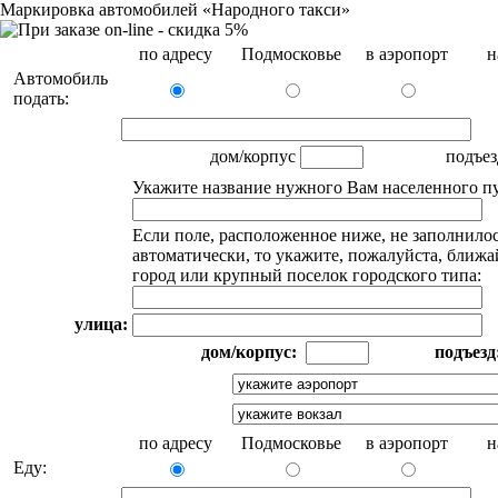
Маркировка автомобилей «Народного такси»
по адресу
Подмосковье
в аэропорт
н
Автомобиль
подать:
дом/корпус
подъе
Укажите название нужного Вам населенного пу
Если поле, расположенное ниже, не заполнило
автоматически, то укажите, пожалуйста, ближ
город или крупный поселок городского типа:
улица:
дом/корпус:
подъезд
по адресу
Подмосковье
в аэропорт
н
Еду: