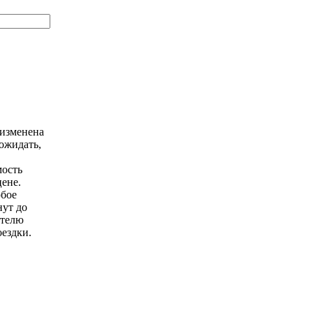
 изменена
 ожидать,
мость
ене.
юбое
нут до
ителю
оездки.