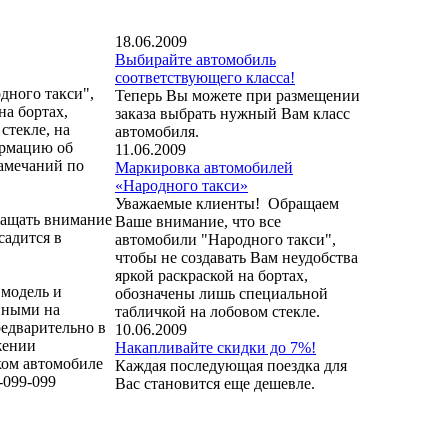
18.06.2009
Выбирайте автомобиль
соответствующего класса!
дного такси",
Теперь Вы можете при размещении
на бортах,
заказа выбрать нужный Вам класс
стекле, на
автомобиля.
ормацию об
11.06.2009
замечаний по
Маркировка автомобилей
«Народного такси»
Уважаемые клиенты! Обращаем
ращать внимание
Ваше внимание, что все
садится в
автомобили "Народного такси",
чтобы не создавать Вам неудобства
яркой раскраской на бортах,
 модель и
обозначены лишь специальной
нными на
табличкой на лобовом стекле.
едварительно в
10.06.2009
жении
Накапливайте скидки до 7%!
ком автомобиле
Каждая последующая поездка для
-099-099
Вас становится еще дешевле.