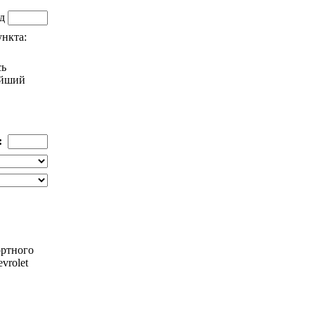
зд
нкта:
сь
айший
:
ортного
vrolet