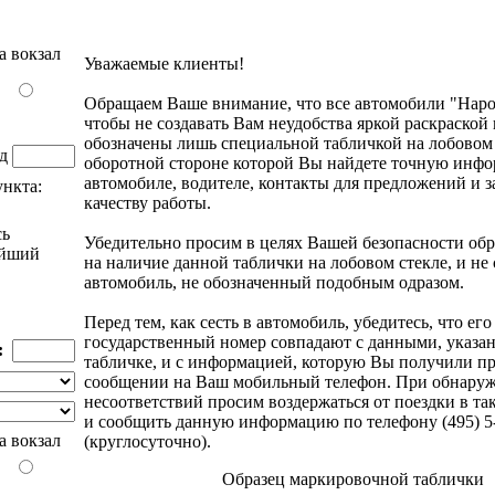
а вокзал
Уважаемые клиенты!
Обращаем Ваше внимание, что все автомобили "Наро
чтобы не создавать Вам неудобства яркой раскраской 
обозначены лишь специальной табличкой на лобовом 
зд
оборотной стороне которой Вы найдете точную инф
автомобиле, водителе, контакты для предложений и 
нкта:
качеству работы.
сь
Убедительно просим в целях Вашей безопасности об
айший
на наличие данной таблички на лобовом стекле, и не 
автомобиль, не обозначенный подобным одразом.
Перед тем, как сесть в автомобиль, убедитесь, что его
государственный номер совпадают с данными, указа
:
табличке, и с информацией, которую Вы получили пр
сообщении на Ваш мобильный телефон. При обнару
несоответствий просим воздержаться от поездки в та
и сообщить данную информацию по телефону (495) 5
а вокзал
(круглосуточно).
Образец маркировочной таблички