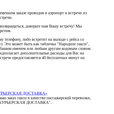
менном заказе проводов в аэропорт и встречи из
стречи.
 возвращаться, доверьте нам Вашу встречу! Мы
третим.
у телефону, либо встретит на выходе с рейса со
). Это может быть как табличка "Народное такси",
 с Вашим именем или любым другим кодовым словом.
редполагает дополнительные расходы для Вас на
встрече предоставляется 40 бесплатных минут на
КУРЬЕРСКАЯ ДОСТАВКА»
ько заказ такси в качестве пассажирской перевозки,
и "КУРЬЕРСКАЯ ДОСТАВКА".