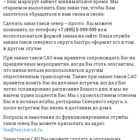
– Ваш маршрут займет минимальное время. Мы
стараемся выполнить Ваш заказ так, чтобы Вам
захотелось обращаться к нам снова и снова.
Сделать заказ такси север – просто. Вы можете
позвонить по телефону
+7 (495) 5-099-099
или
воспользоваться формой заказа на сайте. Наша служба
заказа такси северного округа быстро оформит его в том
и другом случае.
При заказе такси САО нам нравится сопровождать Вас на
праздничные мероприятия, когда Вы столь элегантны,
что никак нельзя воспользоваться другим
общественным транспортом. Также при заказе такси САО
нравится возить Вас на деловые встречи, когда у Вас
четко спланировано расписание Вашего дня, и мы не
имеем права подвести Вас. Мы с удовольствием отвезем
Вас и в ночные клубы, рестораны Северного округа, а
после встретим Вас вновь и доставим до дома.
Вопросы и замечания по функционированию службы
такси север Вы можете присылать на адрес
fax@taxinarod.ru
.
Заказ такси САО Вы сможете сделать в следующих