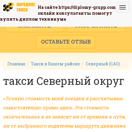
На сайте
https://diplomy-grupp.com
Togg
онлайн консультанты помогут
navi
купить диплом техникума
ЗАКАЖИТЕ
РАССЧИТАЙТЕ
ОСТАВЬТЕ ОТЗЫВ
Главная
Такси в Вашем районе
Северный (САО)
такси Северный округ
«Точную стоимость моей поездки я рассчитываю
самостоятельно прямо здесь. Эта стоимость
окончательная и не зависит ни от времени в пути,
ни от выбранного водителем маршрута движения.