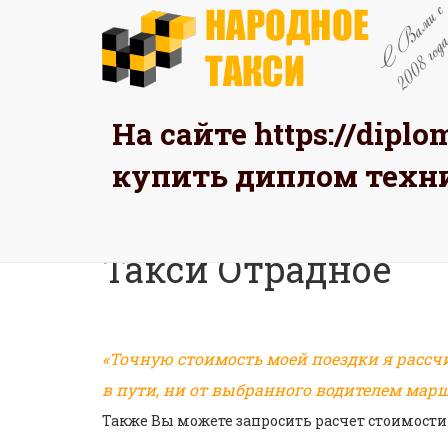
На сайте
https://dipl
ЗАК
купить диплом техн
Главная
Такси в Вашем районе
Северо-
Такси Отрадное
«Точную стоимость моей поездки я рассч
в пути, ни от выбранного водителем марш
Также Вы можете запросить расчет стоимости