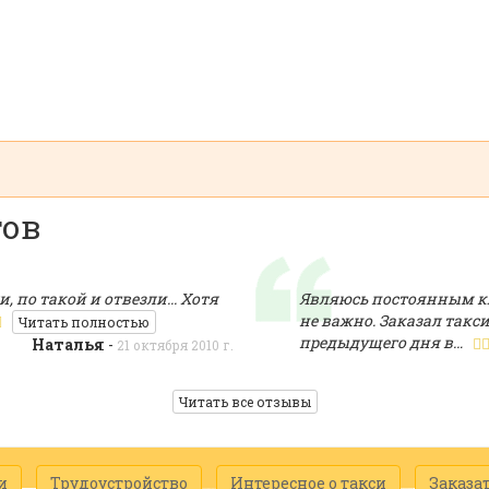
тов
, по такой и отвезли... Хотя
Являюсь постоянным к
не важно. Заказал такси
Читать полностью
предыдущего дня в…
Наталья
-
21 октября 2010 г.
Читать все отзывы
и
Трудоустройство
Интересное о такси
Заказат