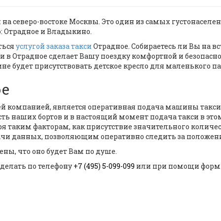
на северо-востоке Москвы. Это один из самых густонаселе
: Отрадное и Владыкино.
ться
услугой заказа такси
Отрадное. Собираетесь ли Вы на вс
акси в Отрадное сделает Вашу поездку комфортной и безопа
шине будет присутствовать детское кресло для маленького п
ое
й компанией, является оперативная подача машины такси
ь наших бортов и в настоящий момент подача такси в это
ря таким факторам, как присутствие значительного количес
и данных, позволяющим оперативно следить за положени
ены, что оно будет Вам по душе.
делать по телефону
+7 (495) 5-099-099
или при помощи формы 