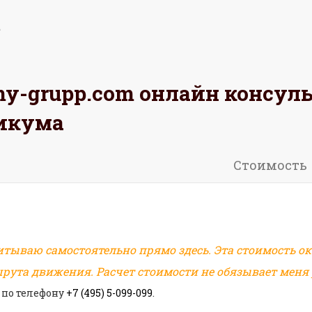
omy-grupp.com
онлайн консул
АЖИТЕ
РАССЧИТАЙТЕ
ОСТАВЬТЕ
икума
Восточный (СВАО)
Стоимость
итываю самостоятельно прямо здесь. Эта стоимость ок
рута движения. Расчет стоимости не обязывает меня р
 по телефону
+7 (495) 5-099-099
.