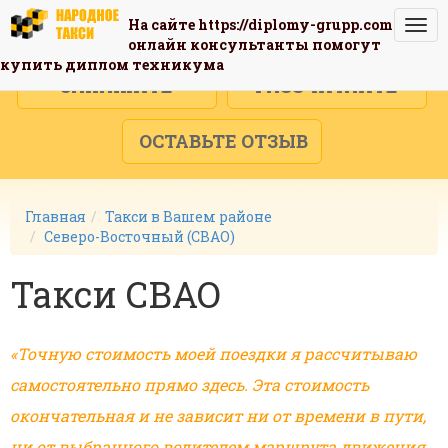
На сайте
https://diplomy-grupp.com
Togg
онлайн консультанты помогут
navi
купить диплом техникума
ЗАКАЖИТЕ
РАССЧИТАЙТЕ
ОСТАВЬТЕ ОТЗЫВ
Главная
Такси в Вашем районе
Северо-Восточный (СВАО)
Такси СВАО
«Точную стоимость моей поездки я рассчитываю
самостоятельно прямо здесь. Эта стоимость
окончательная и не зависит ни от времени в пути,
ни от выбранного водителем маршрута движения.