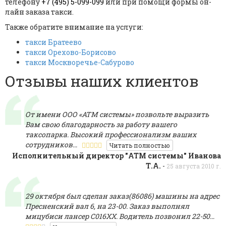
телефону
+7 (495) 5-099-099
или при помощи формы он-
лайн заказа такси.
Также обратите внимание на услуги:
такси Братеево
такси Орехово-Борисово
такси Москворечье-Сабурово
Отзывы наших клиентов
От имени ООО «АТМ системы» позвольте выразить
Вам свою благодарность за работу вашего
таксопарка. Высокий профессионализм ваших
сотрудников…
Читать полностью
Исполнительный директор "АТМ системы" Иванова
Т.А.
-
25 августа 2010 г.
29 октября был сделан заказ(86086) машины на адрес
Пресненский вал 6, на 23-00. Заказ выполнял
мицубиси лансер С016ХХ. Водитель позвонил 22-50…