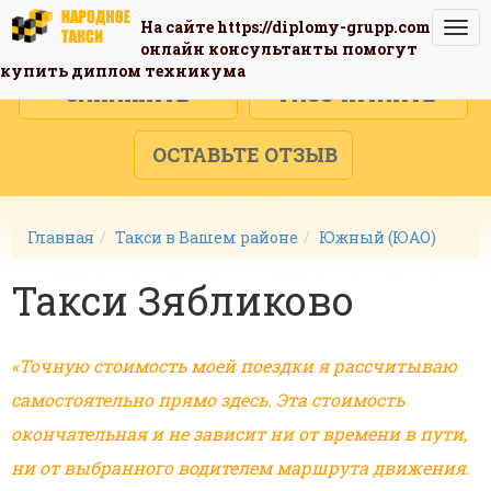
На сайте
https://diplomy-grupp.com
Togg
онлайн консультанты помогут
navi
купить диплом техникума
ЗАКАЖИТЕ
РАССЧИТАЙТЕ
ОСТАВЬТЕ ОТЗЫВ
Главная
Такси в Вашем районе
Южный (ЮАО)
Такси Зябликово
«Точную стоимость моей поездки я рассчитываю
самостоятельно прямо здесь. Эта стоимость
окончательная и не зависит ни от времени в пути,
ни от выбранного водителем маршрута движения.