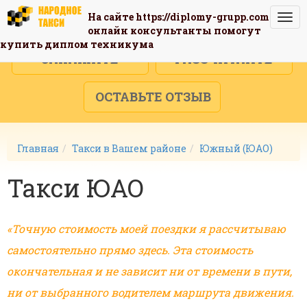
На сайте
https://diplomy-grupp.com
Togg
онлайн консультанты помогут
navi
купить диплом техникума
ЗАКАЖИТЕ
РАССЧИТАЙТЕ
ОСТАВЬТЕ ОТЗЫВ
Главная
Такси в Вашем районе
Южный (ЮАО)
Такси ЮАО
«Точную стоимость моей поездки я рассчитываю
самостоятельно прямо здесь. Эта стоимость
окончательная и не зависит ни от времени в пути,
ни от выбранного водителем маршрута движения.