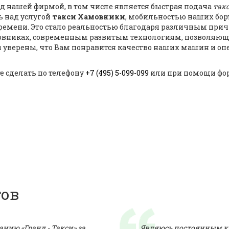
д нашей фирмой, в том числе является быстрая подача
так
ь над услугой
такси Хамовники
, мобильностью наших бор
емени. Это стало реальностью благодаря различным причин
мовниках, современным развитым технологиям, позволяющ
 уверены, что Вам понравится качество наших машин и оп
 сделать по телефону
+7 (495) 5-099-099
или при помощи фор
тов
нию «Гранд - Такси» за
Являюсь постоянным к