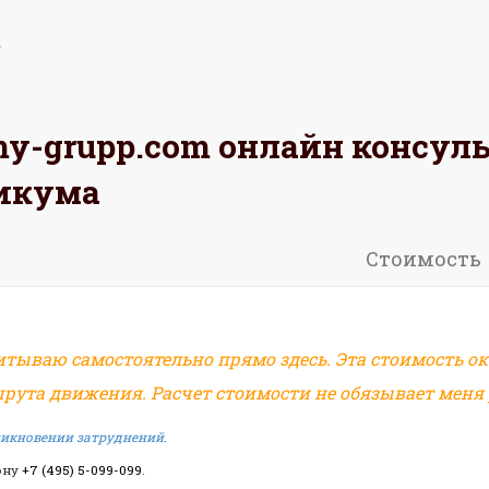
omy-grupp.com
онлайн консул
АЖИТЕ
РАССЧИТАЙТЕ
ОСТАВЬТЕ
икума
ьный (ЦАО)
Стоимость
итываю самостоятельно прямо здесь. Эта стоимость ок
рута движения. Расчет стоимости не обязывает меня р
зникновении затруднений
.
ону
+7 (495) 5-099-099
.