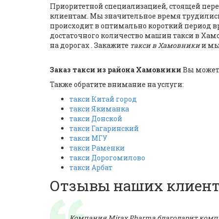
Приоритетной специализацией, стоящей пере
клиентам. Мы значительное время трудилис
происходит в оптимально короткий период вр
достаточного количество машин такси в Ха
на дорогах . Закажите
такси в Хамовники
и мы
Заказ такси из района Хамовники
Вы можете
Также обратите внимание на услуги:
такси Китай город
такси Якиманка
такси Донской
такси Гагаринский
такси МГУ
такси Раменки
такси Дорогомилово
такси Арбат
Отзывы наших клиен
Компания Mirах Pharma благодарит компа