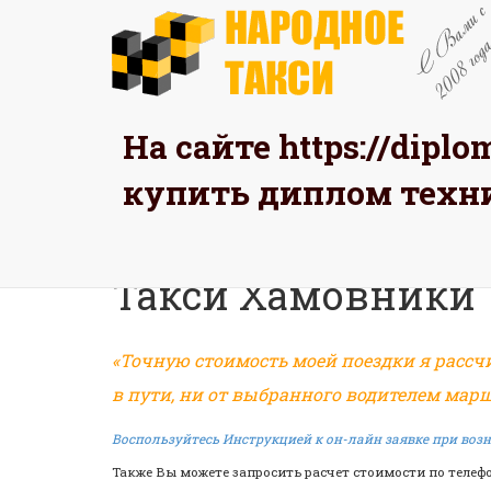
На сайте
https://dipl
ЗАК
купить диплом техн
Главная
Такси в Вашем районе
Централ
Такси Хамовники
«Точную стоимость моей поездки я рассч
в пути, ни от выбранного водителем марш
Воспользуйтесь Инструкцией к он-лайн заявке при во
Также Вы можете запросить расчет стоимости по телеф