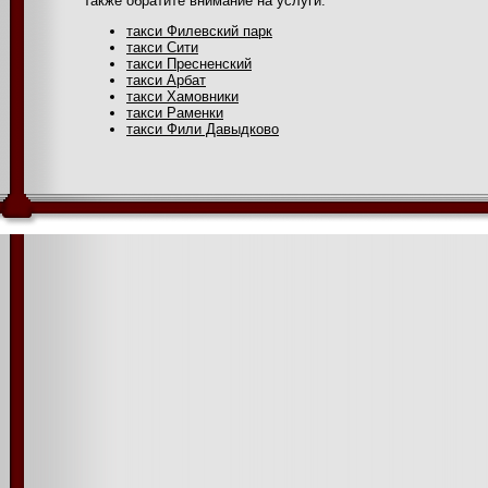
Также обратите внимание на услуги:
такси Филевский парк
такси Сити
такси Пресненский
такси Арбат
такси Хамовники
такси Раменки
такси Фили Давыдково