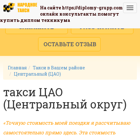
На сайте
https://diplomy-grupp.com
Togg
онлайн консультанты помогут
navi
купить диплом техникума
ЗАКАЖИТЕ
РАССЧИТАЙТЕ
ОСТАВЬТЕ ОТЗЫВ
Главная
Такси в Вашем районе
Центральный (ЦАО)
такси ЦАО
(Центральный округ)
«Точную стоимость моей поездки я рассчитываю
самостоятельно прямо здесь. Эта стоимость